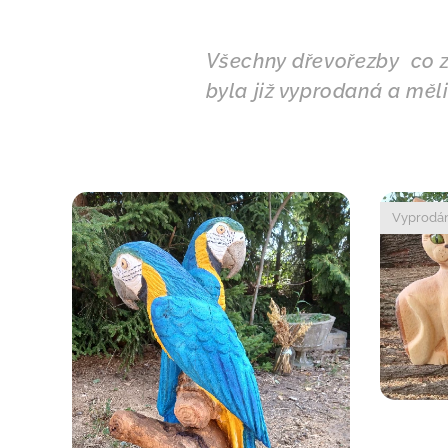
Všechny dřevořezby
co 
byla již vyprodaná a mě
Vyprodá