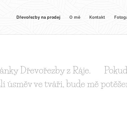
Dřevořezby na prodej
O mě
Kontakt
Fotog
 stránky Dřevořezby z Ráje.🌼 Poku
lí úsměv ve tváři, bude mě potěš