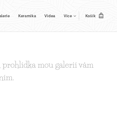
alerie
Keramika
Videa
Více
Košík
d prohlídka mou galerií vám
ením.😊