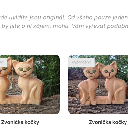
zde uvidíte jsou originál. Od všeho pouze jede
li by jste o ní zájem, mohu Vám vyřezat podo
no
Vyprodáno
Zvonička kočky
Zvonička kočky