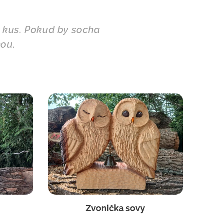
n kus. Pokud by socha
bnou.❤️🪵🍀
Zvonička sovy