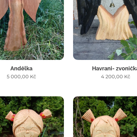
Andělka
Havrani- zvoničk
5 000,00
Kč
4 200,00
Kč