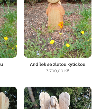
ou
Andílek se žlutou kytičkou
3 700,00
Kč