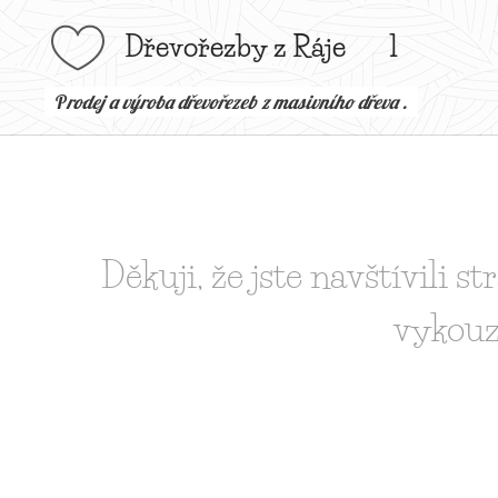
Dřevořezby z Ráje l
P
rodej a výroba dřevořezeb z masivního dřeva .
Děkuji, že jste navštívili
vykouz