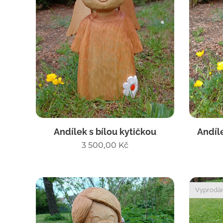
Andílek s bílou kytičkou
Andíl
3 500,00
Kč
Vyprodá