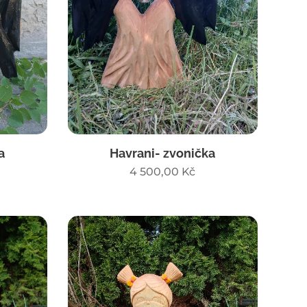
a
Havrani- zvonička
4 500,00
Kč