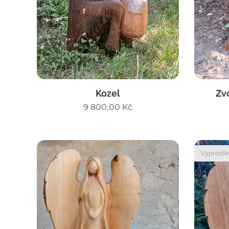
Kozel
Zv
9 800,00
Kč
Vyprodá