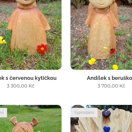
ek s červenou kytičkou
Andílek s berušk
3 300,00
Kč
3 700,00
Kč
no
Vyprodáno