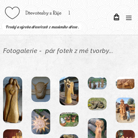
Dřevořezby z Ráje l
P
rodej a výroba dřevořezeb z masivního dřeva .
Fotogalerie - pár fotek z mé tvorby...