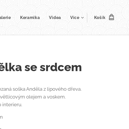
alerie
Keramika
Videa
Více
Košík
ělka se srdcem
zaná soška Anděla z lipového dřeva.
světlicovým olejem a voskem.
interieru.
cm