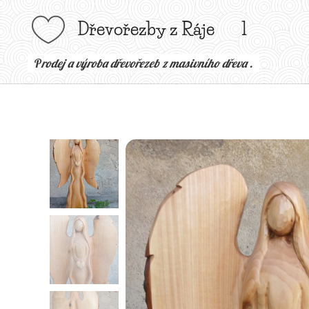
Dřevořezby z Ráje l
P
rodej a výroba dřevořezeb z masivního dřeva .