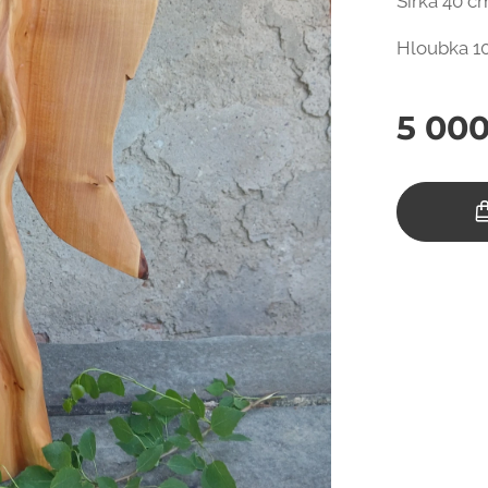
Šířka 40 c
Hloubka 
5 000