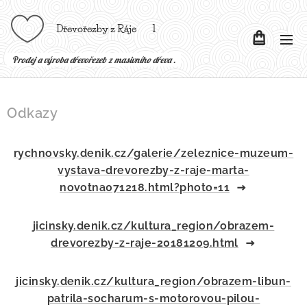
Dřevořezby z Ráje l
P
rodej a výroba dřevořezeb z masivního dřeva .
Odkazy
rychnovsky.denik.cz/galerie/zeleznice-muzeum-
vystava-drevorezby-z-raje-marta-
novotna071218.html?photo=11
jicinsky.denik.cz/kultura_region/obrazem-
drevorezby-z-raje-20181209.html
jicinsky.denik.cz/kultura_region/obrazem-libun-
patrila-socharum-s-motorovou-pilou-