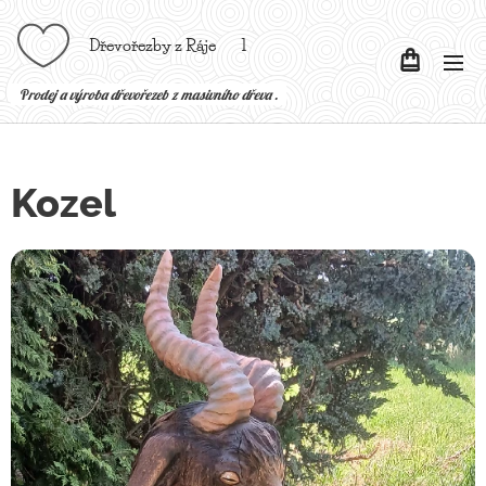
Dřevořezby z Ráje l
P
rodej a výroba dřevořezeb z masivního dřeva .
Kozel