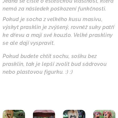
Jedná se čistě o estetickou vlastnost, která
nemá za následek poškození funkčnosti.
Pokud je socha z velkého kusu masivu,
výskyt prasklin je zvýšený, rovněž suky patří
ke dřevu a mají své kouzlo.
Velké praskliny
se ale dají vyspravit.
Pokud budete chtít sochu, sošku bez
prasklin, tak je lepší zvolit bud sádrovou
nebo plastovou figurku. :) :)