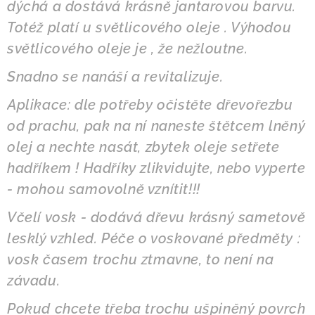
dýchá a dostává krásně jantarovou barvu.
Totéž platí u světlicového oleje . Výhodou
světlicového oleje je , že nežloutne.
Snadno se nanáší a revitalizuje.
Aplikace: dle potřeby očistěte dřevořezbu
od prachu, pak na ní naneste štětcem lněný
olej a nechte nasát, zbytek oleje setřete
hadříkem ! Hadříky zlikvidujte, nebo vyperte
- mohou samovolně vznítit!!!
Včelí vosk - dodává dřevu krásný sametově
lesklý vzhled. Péče o voskované předměty :
vosk
časem trochu ztmavne, to není na
závadu.
Pokud chcete třeba trochu ušpiněný povrch