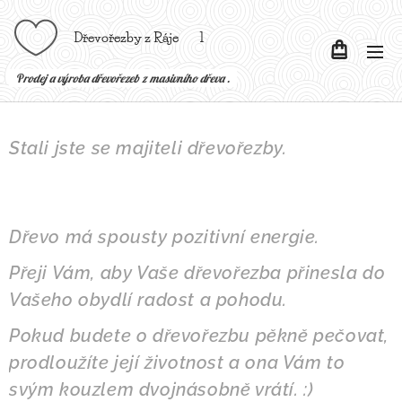
Dřevořezby z Ráje l
P
rodej a výroba dřevořezeb z masivního dřeva .
Stali jste se majiteli dřevořezby.
Dřevo
má spousty pozitivní energie.
Přeji Vám, aby Vaše dřevořezba přinesla do
Vašeho obydlí radost a pohodu.
Pokud budete o dřevořezbu pěkně pečovat,
prodloužíte její životnost a ona Vám to
svým kouzlem dvojnásobně vrátí. :)