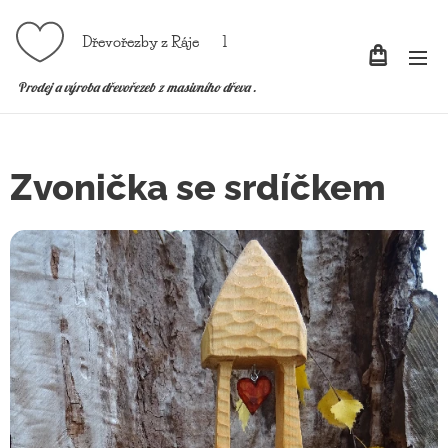
Dřevořezby z Ráje l
P
rodej a výroba dřevořezeb z masivního dřeva .
Zvonička se srdíčkem