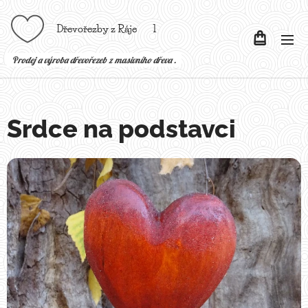
Dřevořezby z Ráje l
P
rodej a výroba dřevořezeb z masivního dřeva .
Srdce na podstavci