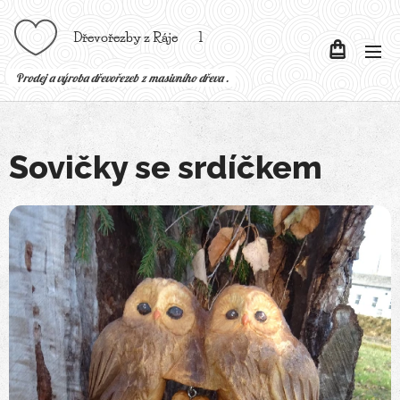
Dřevořezby z Ráje l
P
rodej a výroba dřevořezeb z masivního dřeva .
Sovičky se srdíčkem