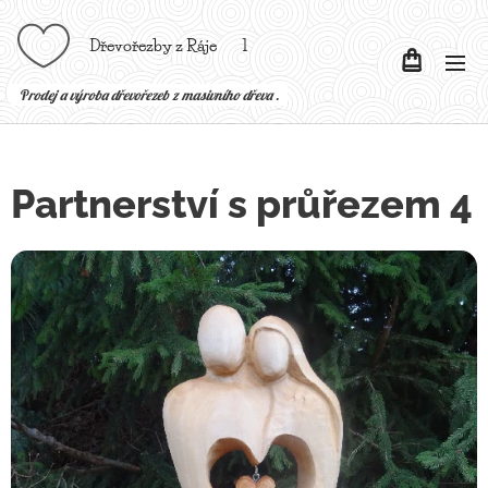
Dřevořezby z Ráje l
P
rodej a výroba dřevořezeb z masivního dřeva .
Partnerství s průřezem 4