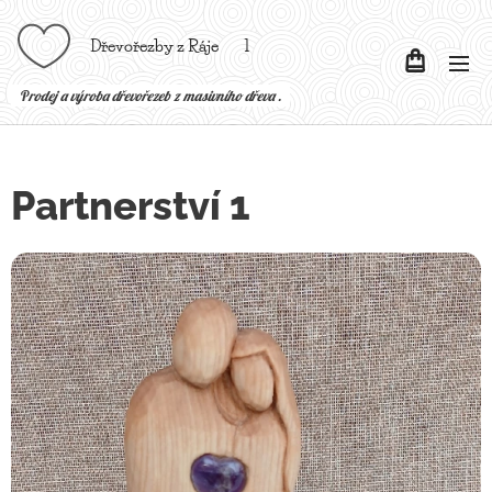
Dřevořezby z Ráje l
P
rodej a výroba dřevořezeb z masivního dřeva .
Partnerství 1