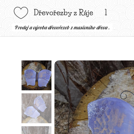
Dřevořezby z Ráje l
P
rodej a výroba dřevořezeb z masivního dřeva .