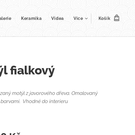
alerie
Keramika
Videa
Více
Košík
l fialkový
zaný motýl z javorového dřeva. Omalovaný
 barvami. Vhodné do interieru