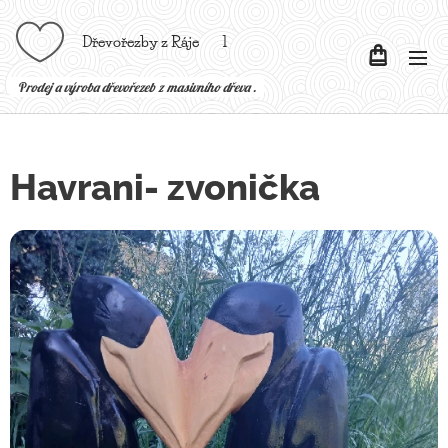
Dřevořezby z Ráje l
P
rodej a výroba dřevořezeb z masivního dřeva .
Havrani- zvonička