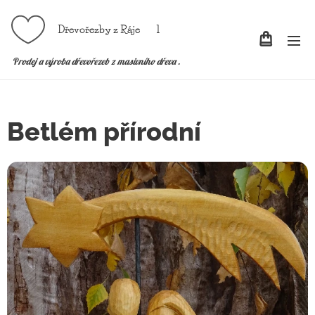
Dřevořezby z Ráje l
P
rodej a výroba dřevořezeb z masivního dřeva .
Betlém přírodní