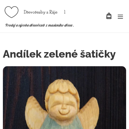
Dřevořezby z Ráje l
P
rodej a výroba dřevořezeb z masivního dřeva .
Andílek zelené šatičky