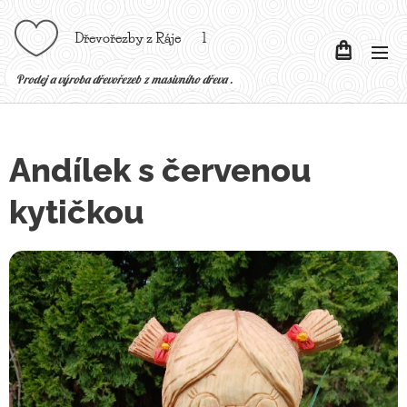
Dřevořezby z Ráje l
P
rodej a výroba dřevořezeb z masivního dřeva .
Andílek s červenou
kytičkou