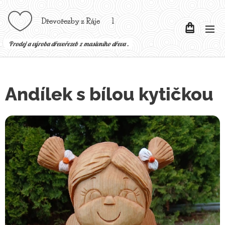
Dřevořezby z Ráje l
P
rodej a výroba dřevořezeb z masivního dřeva .
Andílek s bílou kytičkou