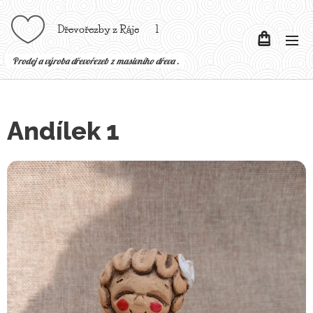
Dřevořezby z Ráje l
P
rodej a výroba dřevořezeb z masivního dřeva .
Andílek 1