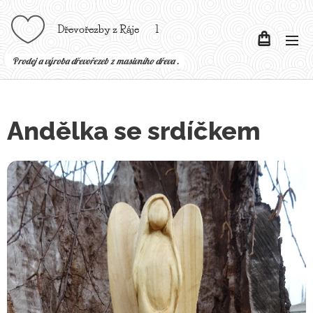
Dřevořezby z Ráje l
P
rodej a výroba dřevořezeb z masivního dřeva .
Andělka se srdíčkem