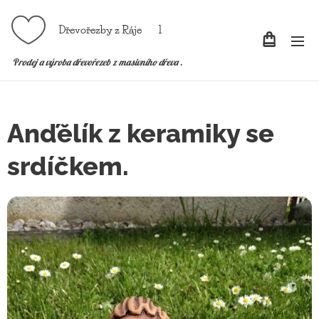
Dřevořezby z Ráje l
P
rodej a výroba dřevořezeb z masivního dřeva .
Anďělík z keramiky se
srdíčkem.