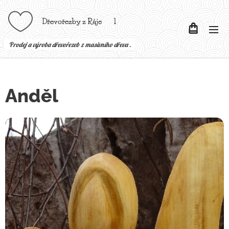
Dřevořezby z Ráje l
P
rodej a výroba dřevořezeb z masivního dřeva .
Anděl