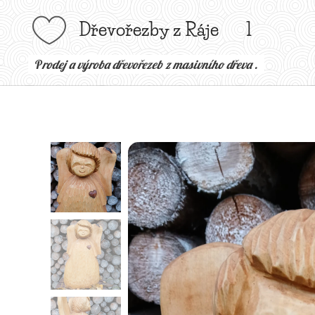
Dřevořezby z Ráje l
P
rodej a výroba dřevořezeb z masivního dřeva .