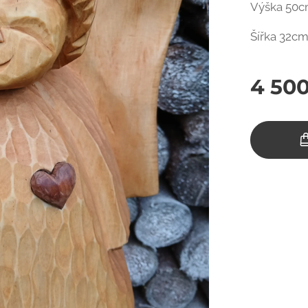
Výška 50
Šířka 32c
4 50