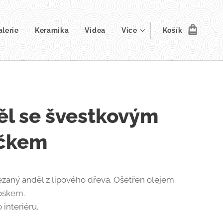
alerie
Keramika
Videa
Více
Košík
ěl se švestkovým
íčkem
zaný anděl z lipového dřeva. Ošetřen olejem
oskem.
interiéru.