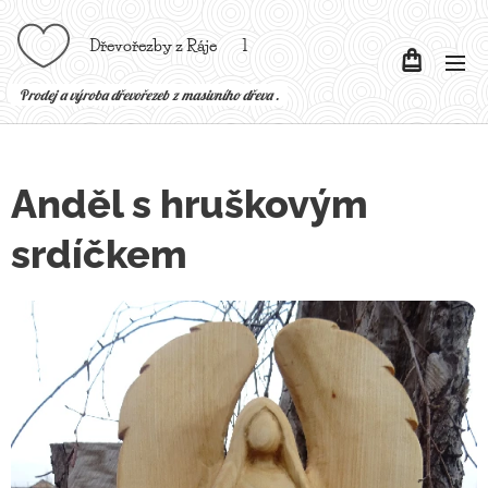
Dřevořezby z Ráje l
P
rodej a výroba dřevořezeb z masivního dřeva .
Anděl s hruškovým
srdíčkem