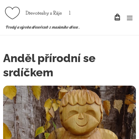
Dřevořezby z Ráje l
P
rodej a výroba dřevořezeb z masivního dřeva .
Anděl přírodní se
srdíčkem