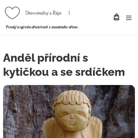
Dřevořezby z Ráje l
P
rodej a výroba dřevořezeb z masivního dřeva .
Anděl přírodní s
kytičkou a se srdíčkem