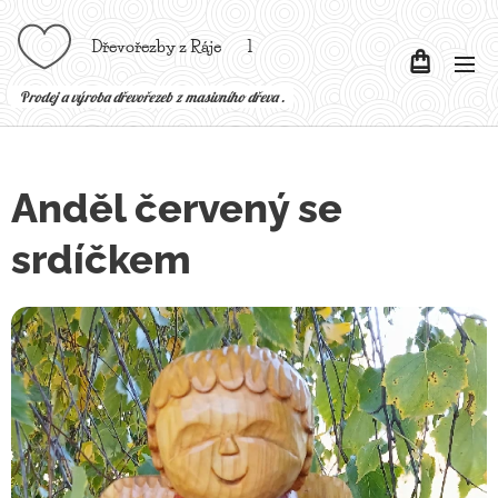
Dřevořezby z Ráje l
P
rodej a výroba dřevořezeb z masivního dřeva .
Anděl červený se
srdíčkem